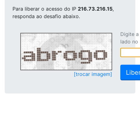
Para liberar o acesso
do IP
216.73.216.15
,
responda ao desafio abaixo.
Digite 
lado no
[trocar imagem]